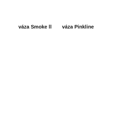
váza Smoke ll
váza Pinkline
Fotografie & Video
Fotografování se věnuji už od základní školy
a stále mě nepřestává fascinovat. Ve volném
čase rád zachycuji krásu přírody, portréty i
nevšední kompozice. Mezi mé
nejvýznamnější úspěchy patří