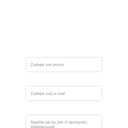
Rád se s Vámi domluvím na focení akci, 
či produktových fotkách ve vysoké kvalitě .
Napište mi bližší informace
a ozvu se Vám s cenovou nabídkou
Vaše jméno
Váš e-mail*
Vaše představa*