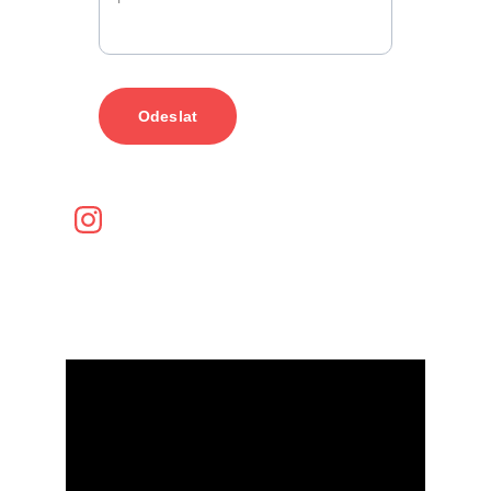
Odeslat
@votocek_design
tel.:      
+420  
730 674 940
email: 
r.votocek@email.cz